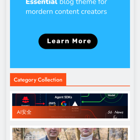
Category Collection
AI安全
56
News