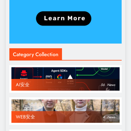
Category Collection
AI安全
56
News
WEB安全
4
News