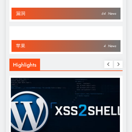
漏洞
64
News
苹果
4
News
Highlights