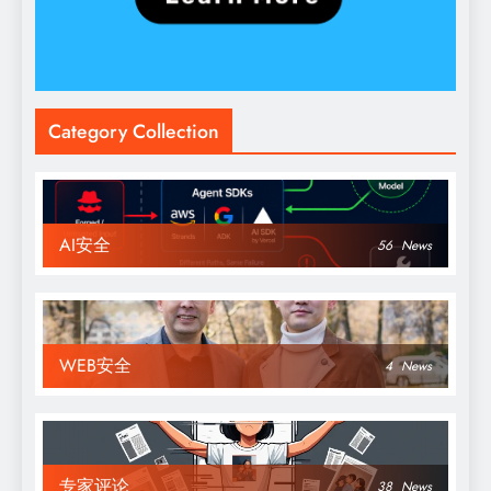
Category Collection
AI安全
56
News
WEB安全
4
News
专家评论
38
News