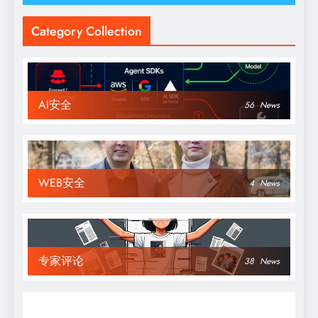
Category Collection
AI安全
56
News
WEB安全
4
News
专家评论
38
News