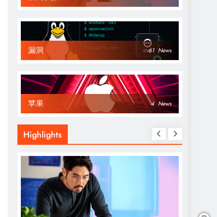
漏洞
61
News
苹果
4
News
Highlights