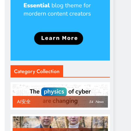
Category Collection
AI安全
54
News