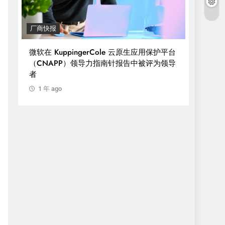
厂商快报
披露
微软在 KuppingerCole 云原生应用保护平台
泄露的 
（CNAPP）领导力指南针报告中被评为领导
取风险
者
1 年 
1 年 ago