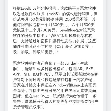
根据LevelBlue的分析报告，这款跨平台恶意软件
以恶意软件即服务（MaaS）的模式进行销售，售
价从每月150美元到终身使用1200美元不等。其
他订阅档位包括三个月300美元、六个月500美
元以及十二个月700美元。LevelBlue在对该恶意
软件的分析中指出："该RAT采用模块化架构构
建，支持通过加密插件进行动态能力扩展，这些
插件可由其命令与控制（C2）基础设施直接下
发、加载、卸载和更新。"
恶意软件的作者还宣传了一款Builder（生成
器），能够生成多种输出格式，包括JAR、EXE、
APP、SH、BAT和VBS，显示出其试图帮助潜在客
户针对不同环境和投递场景打包相应的客户端。
卖家在其帖文中保证在Windows和Linux上实现完
全隐身，并指出没有可见的用户界面元素或桌面
图标。但在macOS上，该威胁行为者附带了一条
警告：屏幕捕获和输入控制等某些功能需要"用户
授予管理员权限"。