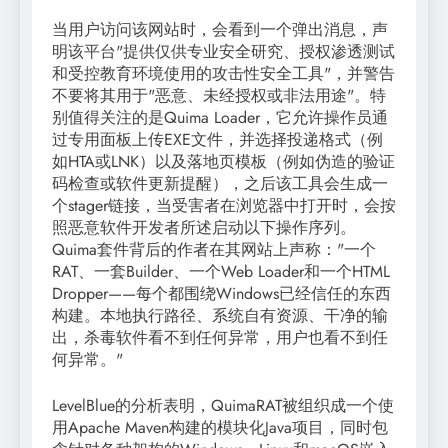
当用户访问该网站时，会看到一个弹出消息，声
明该平台"提供仅供专业安全研究、授权渗透测试
和受控教育环境使用的攻击性安全工具"，并警告
不要将其用于"恶意、未经授权或非法用途"。特
别值得关注的是Quima Loader，它允许操作员通
过专用面板上传EXE文件，并选择投递格式（例
如HTA或LNK）以及落地页模板（例如伪造的验证
码检查或软件更新提醒），之后该工具会生成一
个stager链接，当受害者在浏览器中打开时，会按
照恶意软件开发者所述启动以下操作序列。
Quima套件背后的作者在其网站上声称："一个
RAT、一套Builder、一个Web Loader和一个HTML
Dropper——每个都围绕Windows已经信任的东西
构建。本地执行路径、系统自有资源、干净的输
出，杀毒软件看不到任何异常，用户也看不到任
何异常。"
LevelBlue的分析表明，QuimaRAT被组织成一个使
用Apache Maven构建的模块化Java项目，同时包