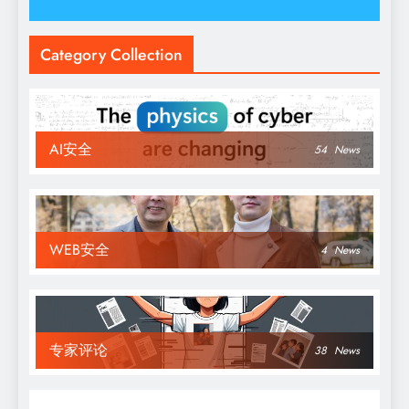
Category Collection
AI安全
54
News
WEB安全
4
News
专家评论
38
News