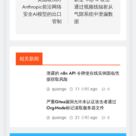
章
Anthropic前沿网络
通过视频线辐射从
导
安全AI模型的出口
气隙系统中泄漏数
航
管制
据
相关新闻
泄露的 n8n API 令牌使在线实例面临凭
据窃取风险
quange
11 小时 ago
0
严重Gitea漏洞允许未认证攻击者通过
Org-Mode标记读取服务器文件
quange
21 小时 ago
0