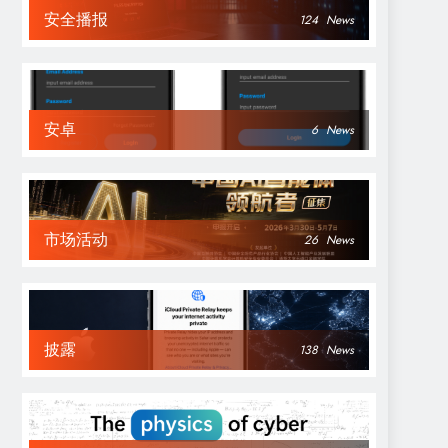
安全播报
124
News
安卓
6
News
市场活动
26
News
披露
138
News