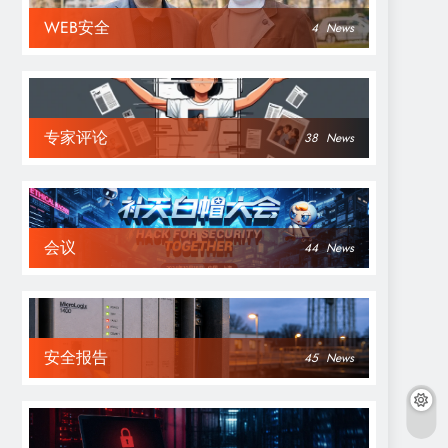
WEB安全
4
News
专家评论
38
News
会议
44
News
安全报告
45
News