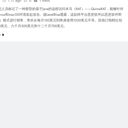
1 月 ago
0
1 mins
人员标记了一种新型的基于Java的远程访问木马（RAT）——QuimaRAT，能够针对
、Linux和macOS环境发起攻击。据LevelBlue透露，这款跨平台恶意软件以恶意软件即
S）模式进行销售，售价从每月150美元到终身使用1200美元不等。其他订阅档位包
0美元、六个月500美元和十二个月700美元。
e