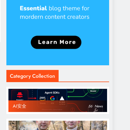
Category Collection
AI安全
56
News