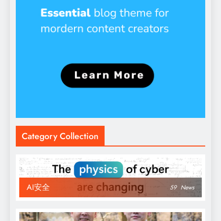
Category Collection
AI安全
59
News