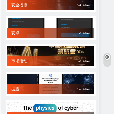
安全播报
124
News
安卓
6
News
市场活动
26
News
披露
138
News