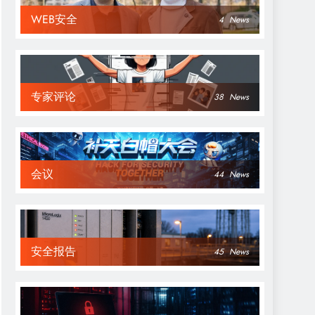
WEB安全
4
News
专家评论
38
News
会议
44
News
安全报告
45
News