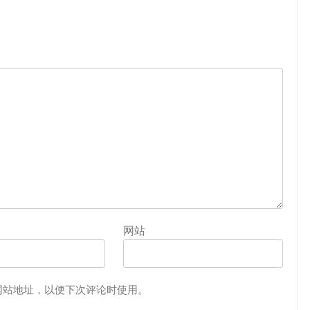
厂商快报
重新思考AI时代的安全
2 年 ago
网站
网站地址，以便下次评论时使用。