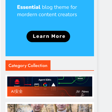
Category Collection
AI安全
56
News