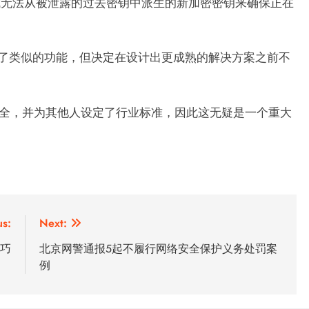
成无法从被泄露的过去密钥中派生的新加密密钥来确保正在
示，他们也考虑了类似的功能，但决定在设计出更成熟的解决方案之前不
披露
智能体漏洞允许攻击
攻击者在 Oracle 内部编译 khunt，将 SQL 注
具
入转化为 Windows SYSTEM 权限访问
安全，并为其他人设定了行业标准，因此这无疑是一个重大
2 年 ago
us:
Next:
巧
北京网警通报5起不履行网络安全保护义务处罚案
例