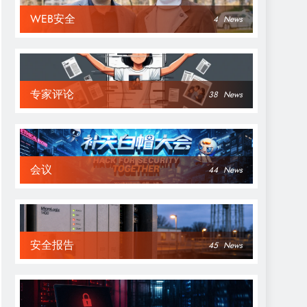
WEB安全
4
News
专家评论
38
News
会议
44
News
安全报告
45
News