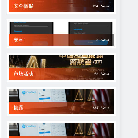
安全播报
124
News
安卓
6
News
市场活动
26
News
披露
135
News