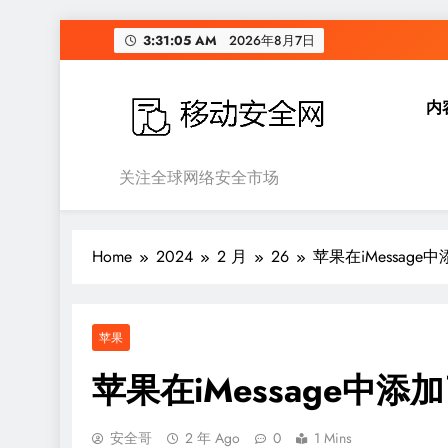
Skip
3:31:06 AM
2026年8月7日
to
content
内
移动安全网
关注全球网络安全市场
Home
2024
2 月
26
苹果在iMessag
苹果
苹果在iMessage中添
安全哥
2 年 Ago
0
1 Mins