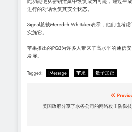
此功能使从密钥泄露中恢复成为可能，通过生
进行的对话恢复其安全状态。
Signal总裁Meredith Whittaker表
AI安全
实施它。
客对影响至少1亿人的数据泄露事
AWS、Google 和 Vercel 
者在不运行模型的情况下触发工
苹果推出的PQ3为许多人带来了高水平的通信
2 年 ago
发展。
Tagged:
iMessage
苹果
量子加密
文
Previo
章
美国政府分享了水务公司的网络攻击防御技
导
航