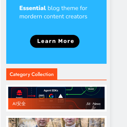
Category Collection
AI安全
56
News