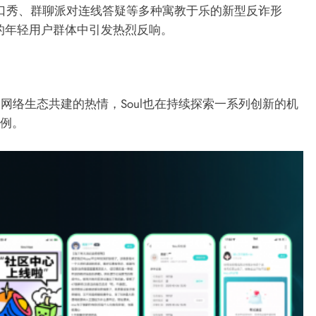
、脱口秀、群聊派对连线答疑等多种寓教于乐的新型反诈形
表的年轻用户群体中引发热烈反响。
厂商快报
建
微软在 KuppingerCole 云原生应用保护平台
生态共建的热情，Soul也在持续探索一系列创新的机
（CNAPP）领导力指南针报告中被评为领导者
案例。
4 年 ago