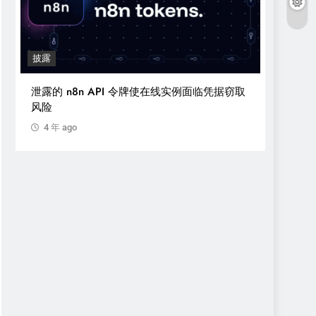
披露
安全播
泄露的 n8n API 令牌使在线实例面临凭据窃取
运营勒索
风险
判16
4 年 ago
4 年 