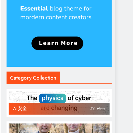
Category Collection
AI安全
54
News