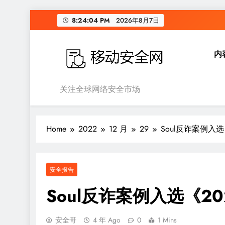
Skip
8:24:05 PM
2026年8月7日
to
content
内
移动安全网
关注全球网络安全市场
Home
2022
12 月
29
Soul反诈案例入
安全报告
Soul反诈案例入选《2
安全哥
4 年 Ago
0
1 Mins