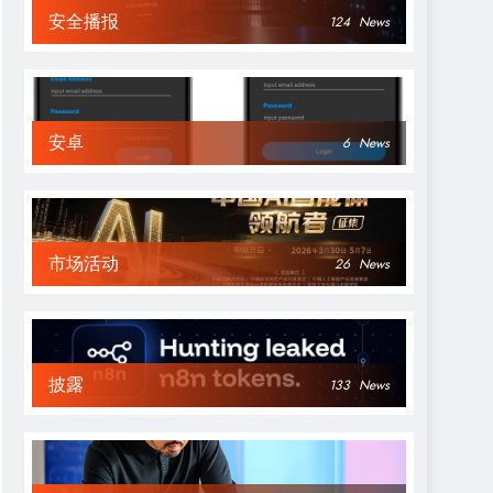
安全播报
124
News
安卓
6
News
市场活动
26
News
披露
133
News