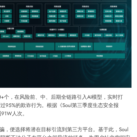
0+个，在风险前、中、后期全链路引入AI模型，实时打
95%的欺诈行为。根据《Soul第三季度生态安全报
罚91W人次。
，便选择将潜在目标引流到第三方平台。基于此，Soul