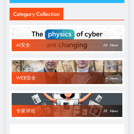
Category Collection
AI安全
54
News
WEB安全
4
News
专家评论
38
News