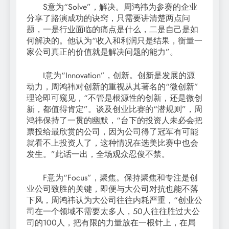
S意为“Solve”，解决。周鸿祎为参赛的企业
分享了路演成功的诀窍，只需要讲清楚两点问
题，一是行业面临的痛点是什么，二是自己是如
何解决的。他认为“收入和利润只是结果，衡量一
家公司真正的价值就是解决问题的能力”。
I意为“Innovation”，创新。创新是发展的源
动力，周鸿祎对创新的重视从其著名的“微创新”
理论即可窥见，“不管是根源性的创新，还是微创
新，都值得肯定”。谈及创业比赛的“潜规则”，周
鸿祎保持了一贯的幽默，“台下的投资人未必会把
票投给最欣赏的公司，因为公司得了冠军有可能
就看不上投资人了，这种情况在选美比赛中也会
发生。”此话一出，全场观众忍俊不禁。
F意为“Focus”，聚焦。保持聚焦和专注是创
业公司致胜的关键，即便与大公司对抗也能不落
下风，周鸿祎认为大公司往往内耗严重，“创业公
司在一个领域不需要太多人，50人往往胜过大公
司的100人，把有限的力量放在一根针上，在局