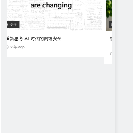
AI安全
厂商快
重新思考 AI 时代的网络安全
微软在 
（CN
2 年 ago
2 年 