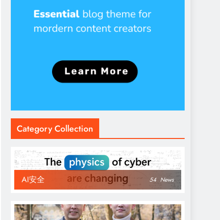
Category Collection
AI安全
54
News