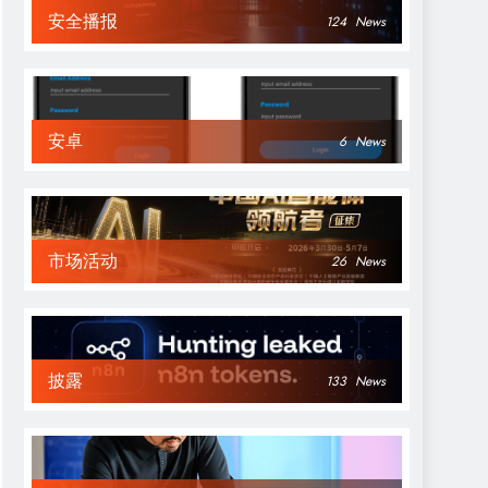
安全播报
124
News
安卓
6
News
市场活动
26
News
披露
133
News