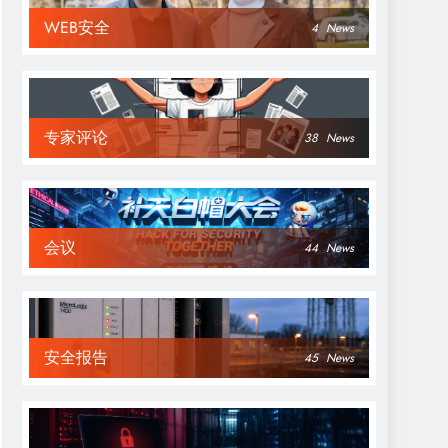
WEB安全
4
News
专家评论
38
News
会议
44
News
安全报告
45
News