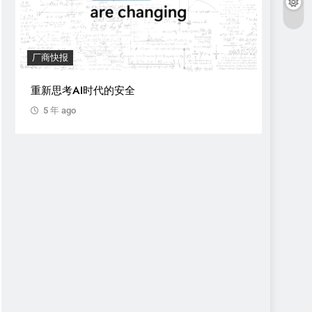
厂商快报
披露
重新思考AI时代的安全
Apple 
理绕过泄
5 年 ago
5 年 