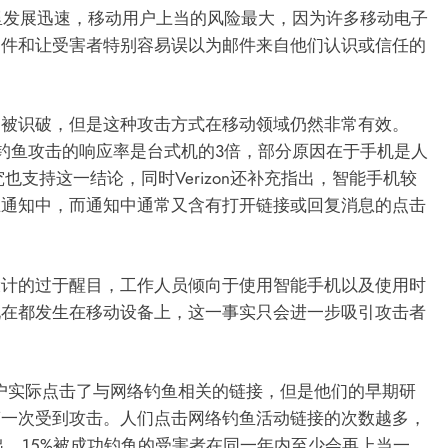
几年里发展迅速，移动用户上当的风险最大，因为许多移动电子
邮件和让受害者特别容易误以为邮件来自他们认识或信任的
易被识破，但是这种攻击方式在移动领域仍然非常有效。
络钓鱼攻击的响应率是台式机的3倍，部分原因在于手机是人
究也支持这一结论，同时Verizon还补充指出，智能手机较
在通知中，而通知中通常又含有打开链接或回复消息的点击
设计的过于醒目，工作人员倾向于使用智能手机以及使用时
现在都发生在移动设备上，这一事实只会进一步吸引攻击者
%的用户实际点击了与网络钓鱼相关的链接，但是他们的早期研
第一次受到攻击。人们点击网络钓鱼活动链接的次数越多，
指出，15%被成功钓鱼的受害者在同一年内至少会再上当一