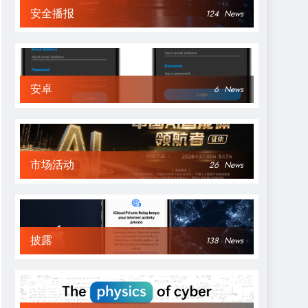
安全播报
124
News
安卓
6
News
市场活动
26
News
披露
138
News