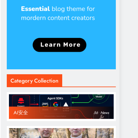
Category Collection
AI安全
56
News