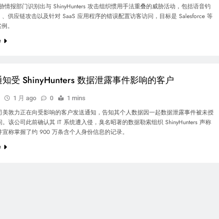
ft 威胁情报部门识别出与 ShinyHunters 攻击组织惯用手法重叠的威胁活动，包括语音钓
ng）、供应链攻击以及针对 SaaS 应用程序的错误配置访客访问，目标是 Salesforce 等
 实例。
e
知受 ShinyHunters 数据泄露事件影响的客户
1 月 ago
0
1 mins
司美敦力正在向受影响的客户发送通知，告知其个人数据因一起数据泄露事件被未授
。该公司此前确认其 IT 系统遭入侵，臭名昭著的数据勒索组织 ShinyHunters 声称
宣称掌握了约 900 万条含个人身份信息的记录。
e