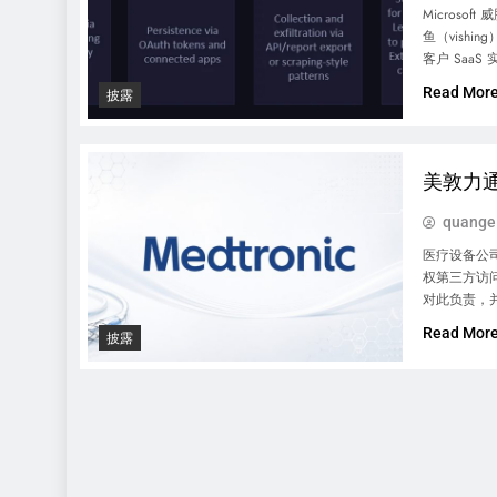
Microso
鱼（vishi
客户 SaaS
Read Mor
披露
美敦力通
quange
医疗设备公
权第三方访问
对此负责，并
Read Mor
披露