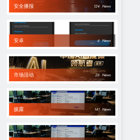
安全播报
124
News
安卓
6
News
市场活动
26
News
披露
141
News