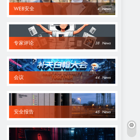
WEB安全
4
News
专家评论
38
News
会议
44
News
安全报告
45
News