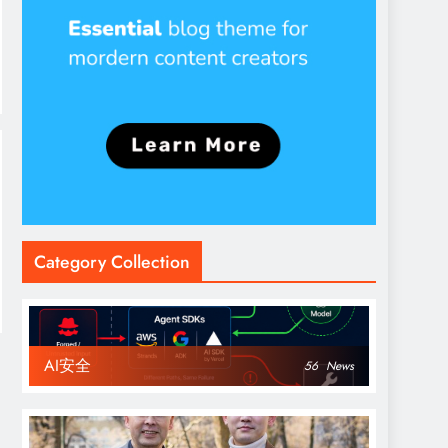
Category Collection
AI安全
56
News