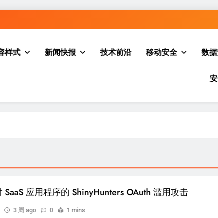
容样式
新闻快报
技术前沿
移动安全
数据
安
SaaS 应用程序的 ShinyHunters OAuth 滥用攻击
3 周 ago
0
1 mins