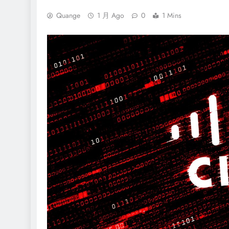
Quange
1 月 Ago
0
1 Mins