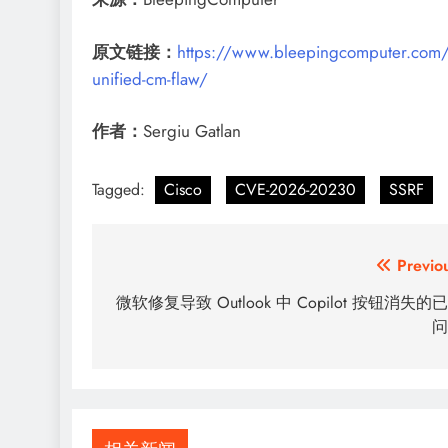
原文链接：
https://www.bleepingcomputer.com/news
unified-cm-flaw/
作者：
Sergiu Gatlan
Tagged:
Cisco
CVE-2026-20230
SSRF
文
Previo
章
微软修复导致 Outlook 中 Copilot 按钮消失的
问
导
航