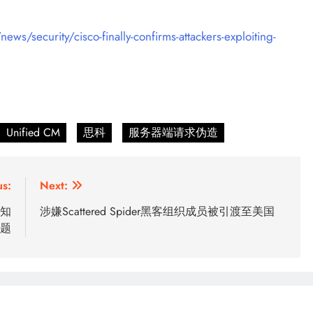
/security/cisco-finally-confirms-attackers-exploiting-
Unified CM
思科
服务器端请求伪造
us:
Next:
已知
涉嫌Scattered Spider黑客组织成员被引渡至美国
题