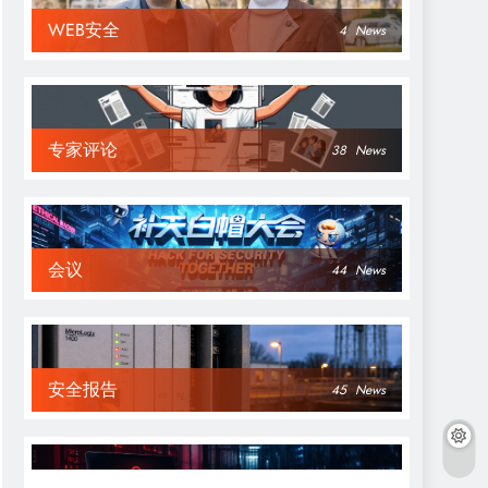
WEB安全
4
News
专家评论
38
News
会议
44
News
安全报告
45
News