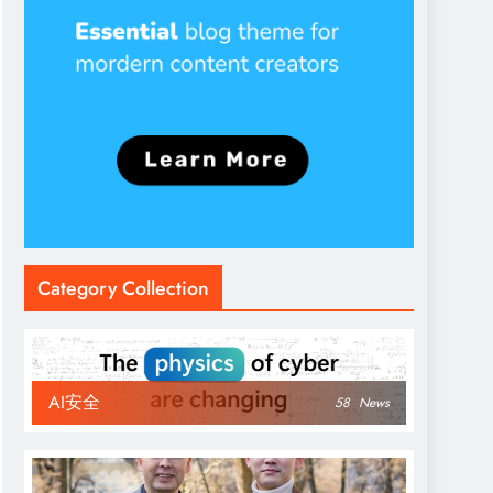
Category Collection
AI安全
58
News