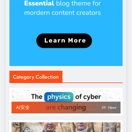
Category Collection
AI安全
59
News