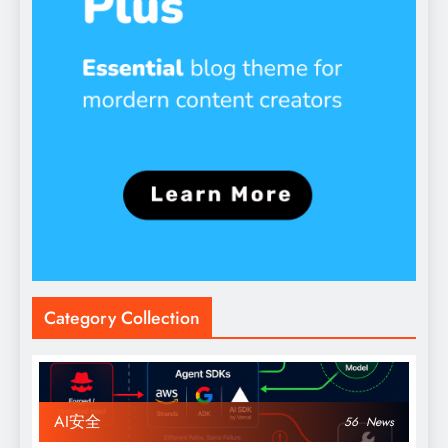
Category Collection
AI安全
56
News