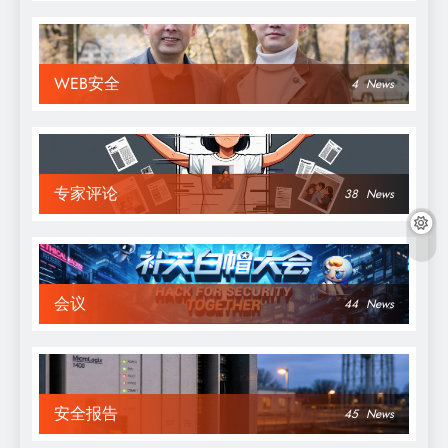
WEB安全
4
News
专家评论
38
News
会议
44
News
安全报告
45
News