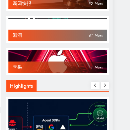
新闻快报
90
News
漏洞
61
News
苹果
4
News
Highlights