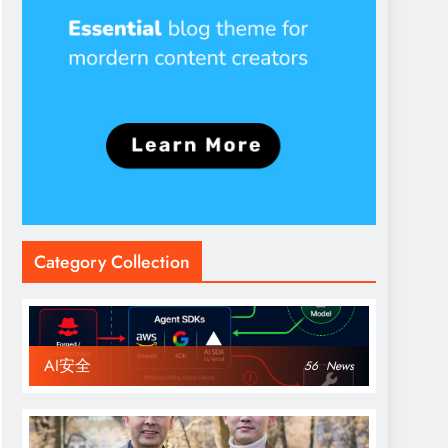
Category Collection
AI安全
56
News