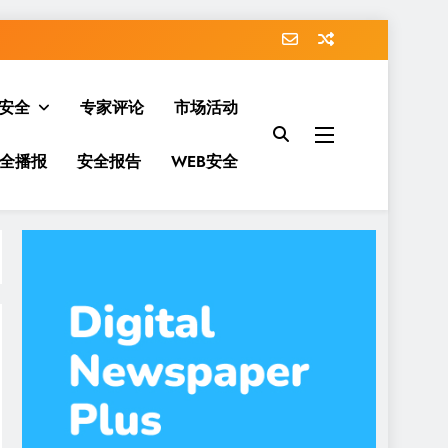
安全
专家评论
市场活动
全播报
安全报告
WEB安全