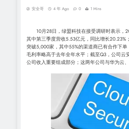
安全哥
4 年 Ago
0
1 Mins
10月28日，绿盟科技在接受调研时表示，2022
其中第三季度营收5.53亿元，同比增长20.2
突破5,000家，其中55%的渠道商已有合作
毛利率略高于去年全年水平；截至Q3，公司云
公司收入重要组成部分；这两年公司与华为云