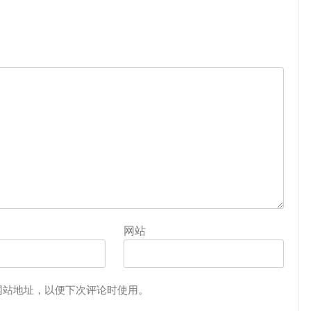
披露
Snowflake黑客对影响至少1亿人的数据泄露事
件认罪
4 年 ago
网站
网站地址，以便下次评论时使用。