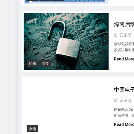
海南启
安全哥
全球化背景
投资决策时
Read Mor
存储
流转
中国电
安全哥
以超融合为
的后来者，
Read Mor
存储