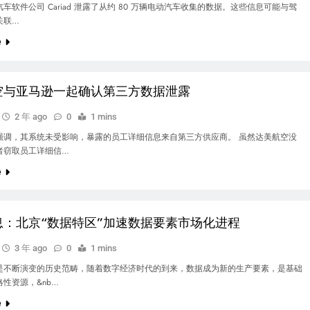
车软件公司 Cariad 泄露了从约 80 万辆电动汽车收集的数据。这些信息可能与驾
关联…
e
空与亚马逊一起确认第三方数据泄露
2 年 ago
0
1 mins
强调，其系统未受影响，暴露的员工详细信息来自第三方供应商。 虽然达美航空没
者窃取员工详细信…
e
息：北京“数据特区”加速数据要素市场化进程
3 年 ago
0
1 mins
不断演变的历史范畴，随着数字经济时代的到来，数据成为新的生产要素，是基础
性资源，&nb…
e