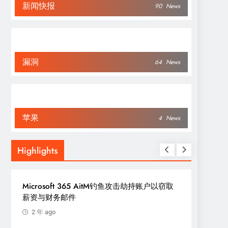
新闻快报
90
News
漏洞
64
News
苹果
4
News
Highlights
披露
漏洞
Microsoft 365 AitM钓鱼攻击劫持账户以窃取
新型 N
薪资与财务邮件
会话并伪
2 年 ago
2 年 