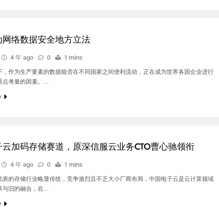
动网络数据安全地方立法
4 年 ago
0
1 mins
下，作为生产要素的数据能否在不同国家之间便利流动，正在成为世界各国企业进行
重点考量的因素。…
e
子云加码存储赛道，原深信服云业务CTO曹心驰领衔
4 年 ago
0
1 mins
代表的存储行业略显传统，竞争激烈且不乏大小厂商布局，中国电子云是云计算领域
新与旧的融合，在…
e