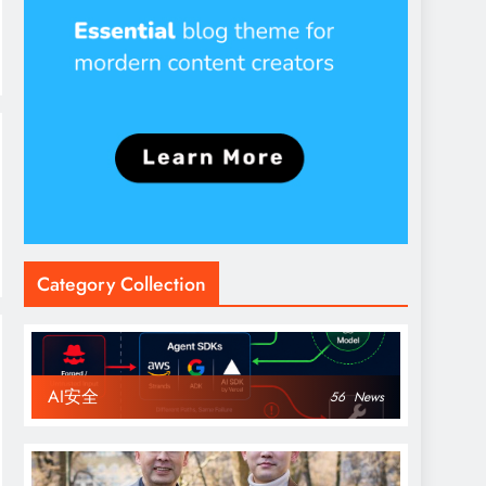
Category Collection
AI安全
56
News