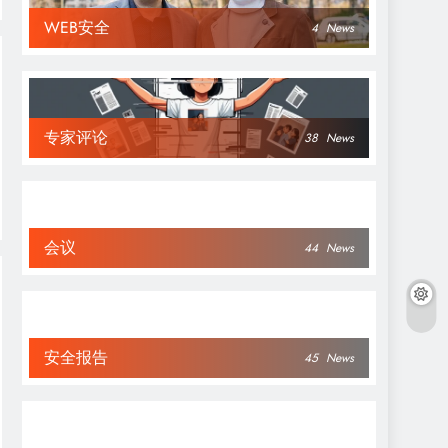
WEB安全
4
News
专家评论
38
News
会议
44
News
安全报告
45
News