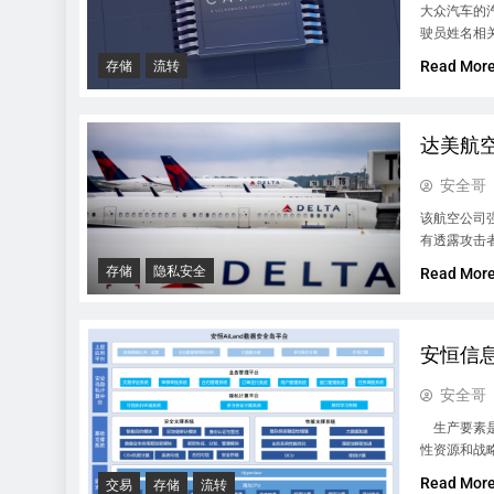
大众汽车的汽
驶员姓名相
Read Mor
存储
流转
达美航
安全哥
该航空公司
有透露攻击
存储
隐私安全
Read Mor
安恒信
安全哥
生产要素是
性资源和战略
Read Mor
交易
存储
流转