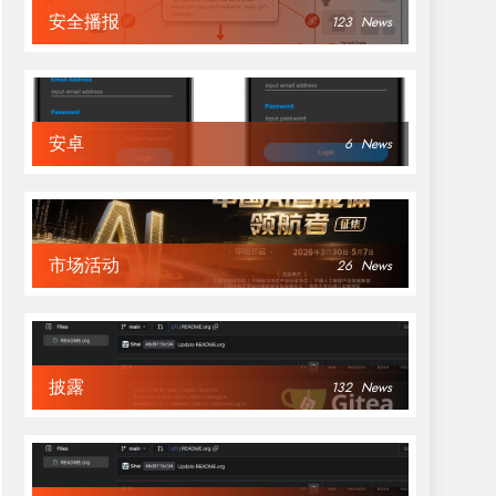
安全播报
123
News
安卓
6
News
市场活动
26
News
披露
132
News