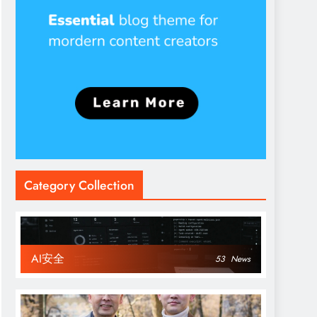
Category Collection
AI安全
53
News