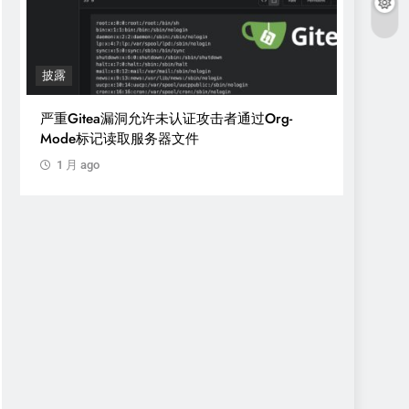
披露
漏洞
严重Gitea漏洞允许未认证攻击者通过Org-
新OVS
Mode标记读取服务器文件
Open 
1 月 ago
1 月 