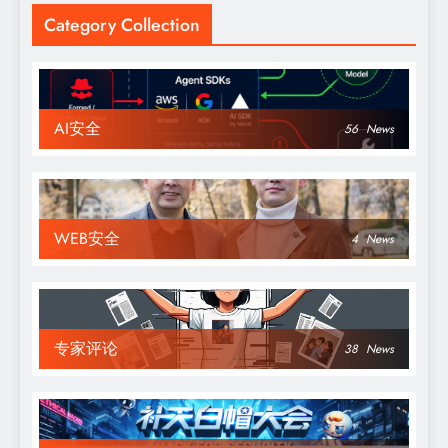
Category Collection
AI安全
56
News
WEB安全
4
News
专家评论
38
News