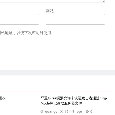
网站
网站地址，以便下次评论时使用。
凭据窃
严重Gitea漏洞允许未认证攻击者通过Org-
Mode标记读取服务器文件
quange
19 小时 ago
0