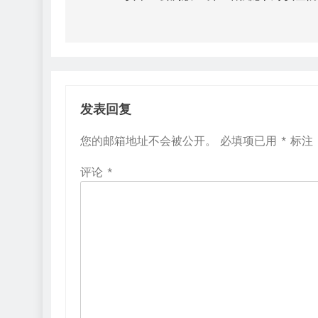
导
航
AI安全
厂
重新思考 AI 时代的网络安全
微
（
发表回复
4 年 ago
您的邮箱地址不会被公开。
必填项已用
*
标注
评论
*