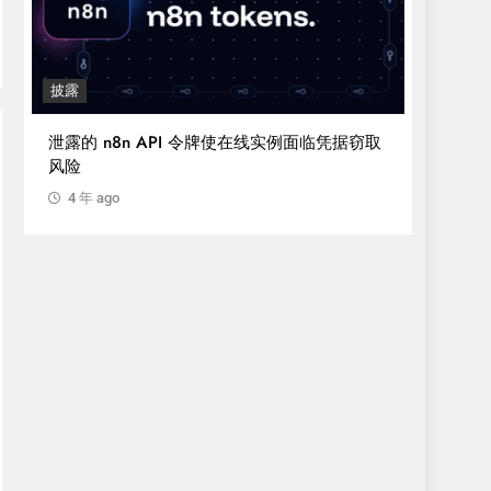
安全播报
PI 令牌使在线实例面临凭据窃取
运营勒索即服务平台Ransom Ca
判16年监禁
4 年 ago