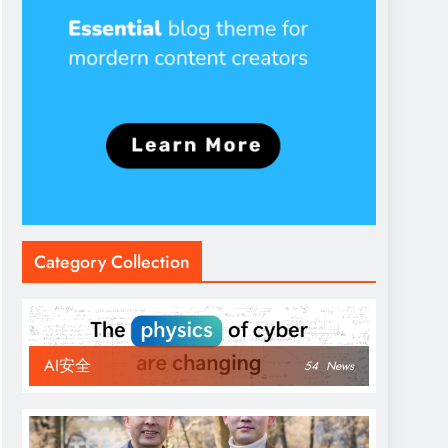
Category Collection
AI安全
54
News