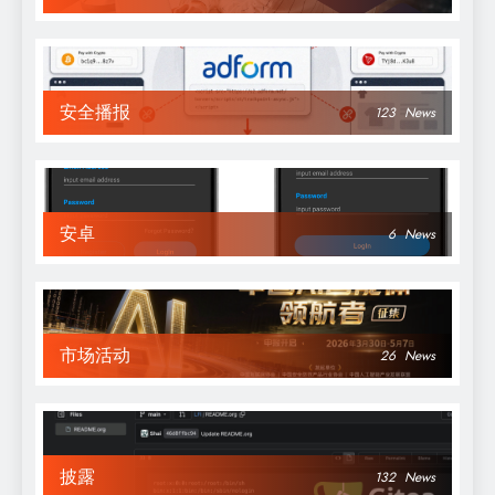
安全播报
123
News
安卓
6
News
市场活动
26
News
披露
132
News