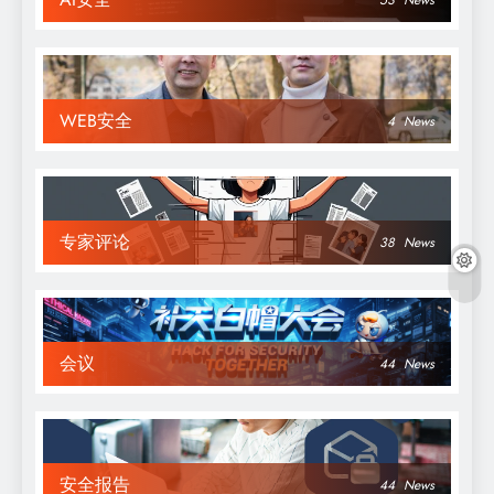
53
News
WEB安全
4
News
专家评论
38
News
会议
44
News
安全报告
44
News