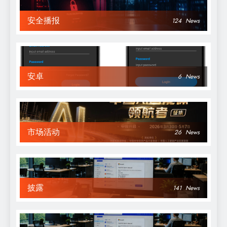
安全播报
124
News
安卓
6
News
市场活动
26
News
披露
141
News