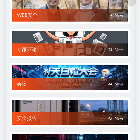
WEB安全
4
News
专家评论
38
News
会议
44
News
安全报告
45
News