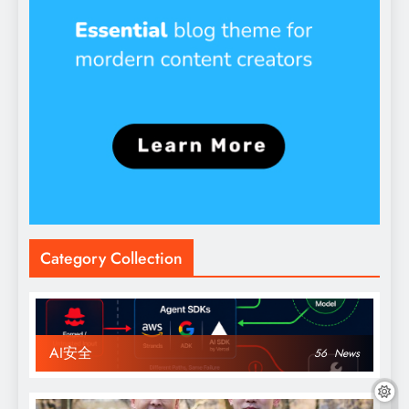
Category Collection
AI安全
56
News