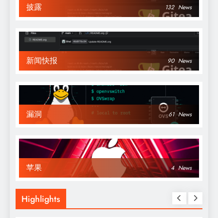
披露
132
News
新闻快报
90
News
漏洞
61
News
苹果
4
News
Highlights