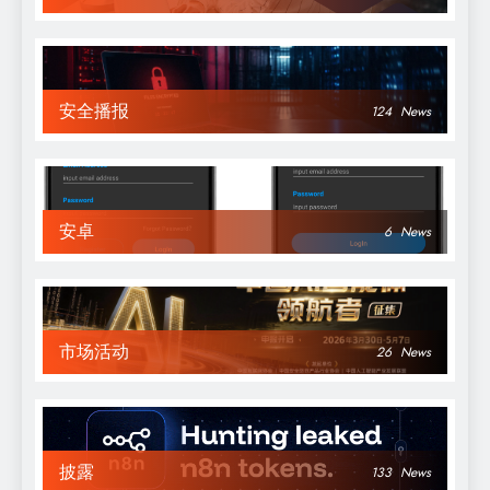
安全播报
124
News
安卓
6
News
市场活动
26
News
披露
133
News