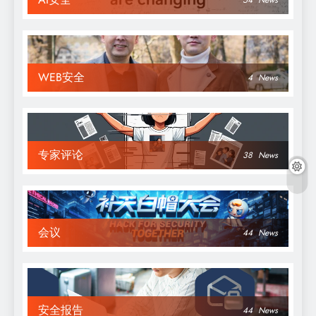
54
News
WEB安全
4
News
专家评论
38
News
会议
44
News
安全报告
44
News