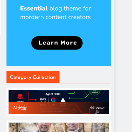
Category Collection
AI安全
56
News