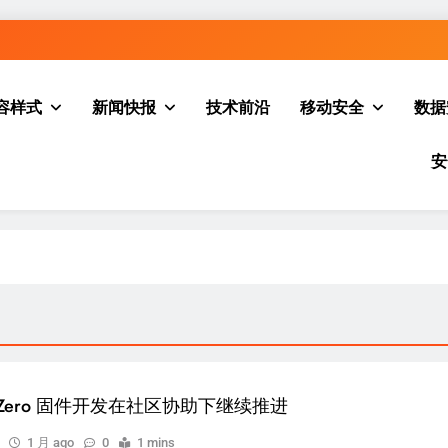
容样式
新闻快报
技术前沿
移动安全
数据
安
er Zero 固件开发在社区协助下继续推进
1 月 ago
0
1 mins