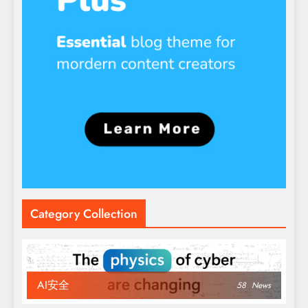
Category Collection
AI安全
58
News