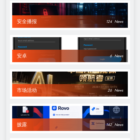
安全播报
124
News
安卓
6
News
市场活动
26
News
披露
142
News