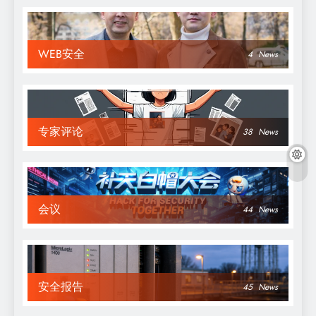
WEB安全
4
News
专家评论
38
News
会议
44
News
安全报告
45
News