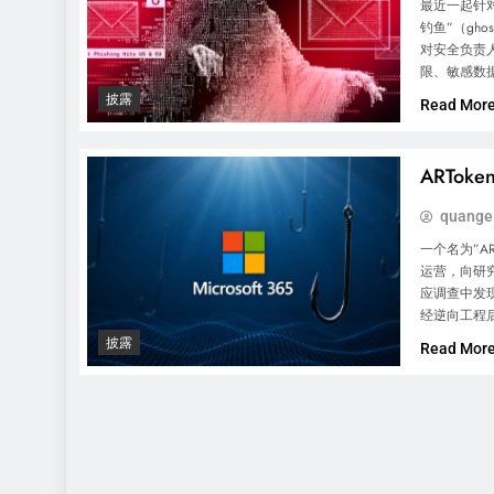
最近一起针对
钓鱼”（gh
对安全负责人而
限、敏感数
披露
Read Mor
ARToke
quange
一个名为”AR
运营，向研究人
应调查中发现该
经逆向工程
披露
Read Mor