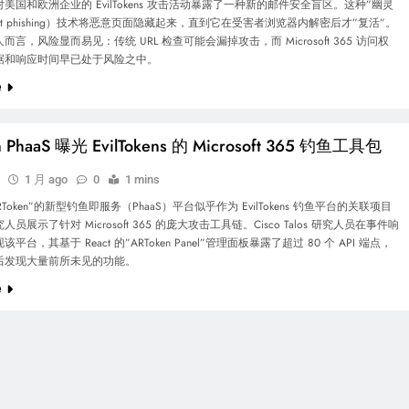
美国和欧洲企业的 EvilTokens 攻击活动暴露了一种新的邮件安全盲区。这种”幽灵
ost phishing）技术将恶意页面隐藏起来，直到它在受害者浏览器内解密后才”复活”。
言，风险显而易见：传统 URL 检查可能会漏掉攻击，而 Microsoft 365 访问权
据和响应时间早已处于风险之中。
e
n PhaaS 曝光 EvilTokens 的 Microsoft 365 钓鱼工具包
1 月 ago
0
1 mins
Token”的新型钓鱼即服务（PhaaS）平台似乎作为 EvilTokens 钓鱼平台的关联项目
员展示了针对 Microsoft 365 的庞大攻击工具链。Cisco Talos 研究人员在事件响
平台，其基于 React 的”ARToken Panel”管理面板暴露了超过 80 个 API 端点，
后发现大量前所未见的功能。
e