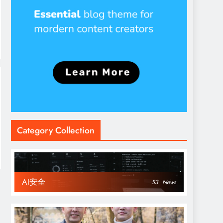
Category Collection
AI安全
53
News