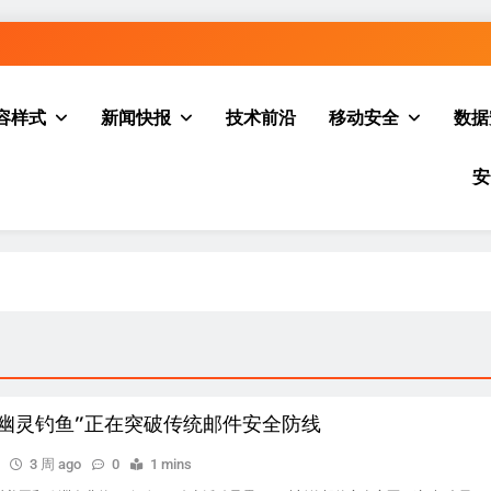
容样式
新闻快报
技术前沿
移动安全
数据
安
”幽灵钓鱼”正在突破传统邮件安全防线
3 周 ago
0
1 mins