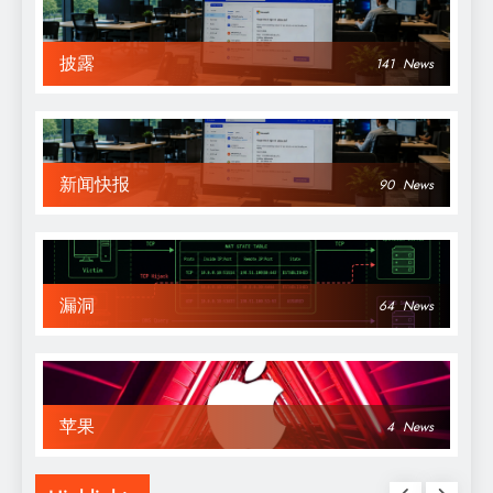
披露
141
News
新闻快报
90
News
漏洞
64
News
苹果
4
News