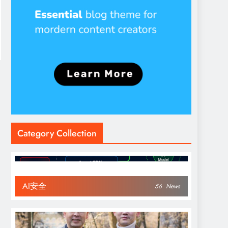
Category Collection
AI安全
56
News