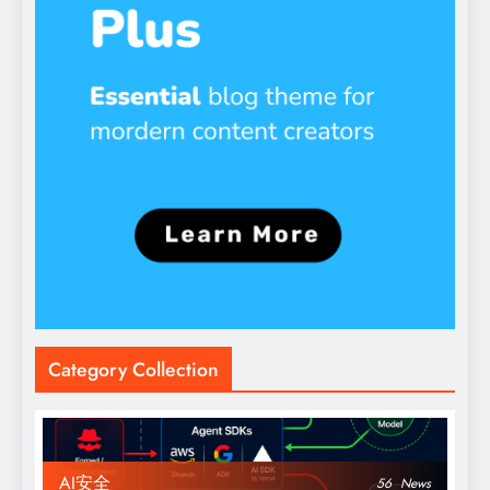
Category Collection
AI安全
56
News