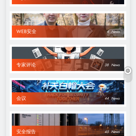
WEB安全
4
News
专家评论
38
News
会议
44
News
安全报告
45
News