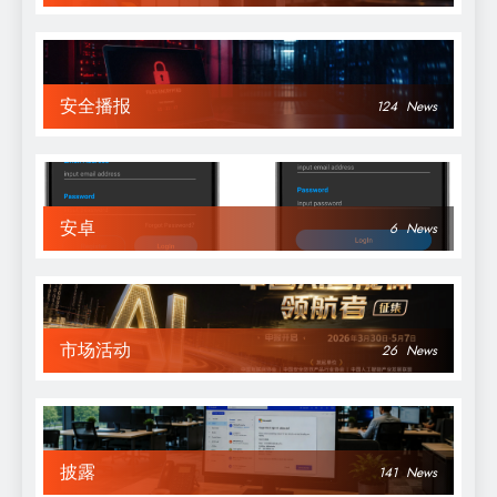
安全播报
124
News
安卓
6
News
市场活动
26
News
披露
141
News