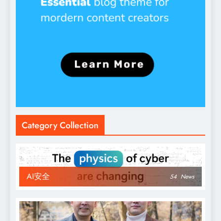
Category Collection
AI安全
54
News