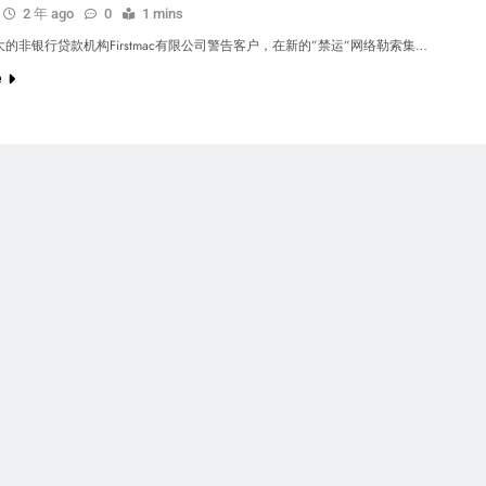
2 年 ago
0
1 mins
的非银行贷款机构Firstmac有限公司警告客户，在新的”禁运”网络勒索集…
e