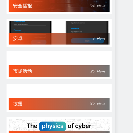
安全播报
124
News
安卓
6
News
市场活动
26
News
披露
142
News