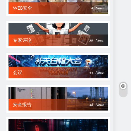
WEB安全
4
News
专家评论
38
News
会议
44
News
安全报告
45
News