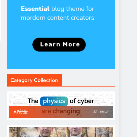
Category Collection
AI安全
58
News