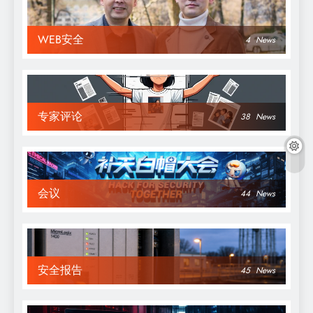
WEB安全
4
News
专家评论
38
News
会议
44
News
安全报告
45
News