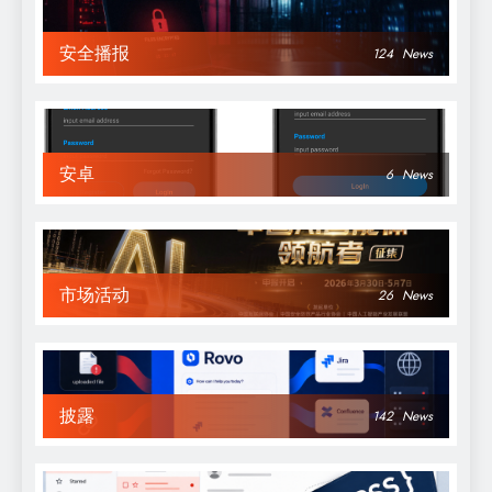
安全播报
124
News
安卓
6
News
市场活动
26
News
披露
142
News