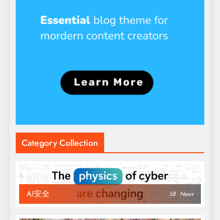
Category Collection
AI安全
58
News