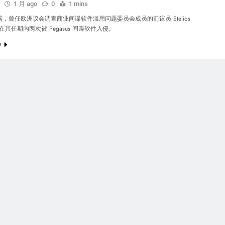
1 月 ago
0
1 mins
，曾任欧洲议会调查商业间谍软件滥用问题委员会成员的前议员 Stelios
ou，在其任期内两次被 Pegasus 间谍软件入侵。
e