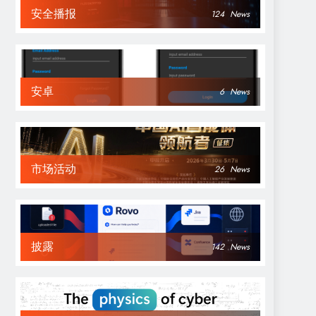
安全播报
124
News
安卓
6
News
市场活动
26
News
披露
142
News