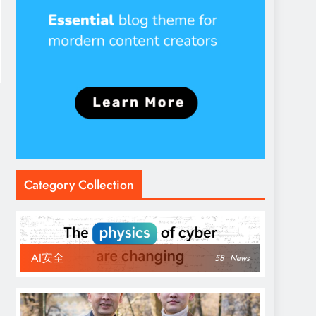
Category Collection
AI安全
58
News