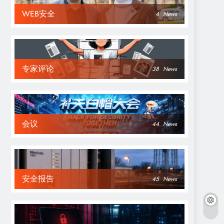
WEB安全
4
News
专家评论
38
News
会议
44
News
安全报告
45
News