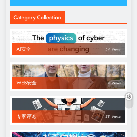
Category Collection
AI安全
54
News
WEB安全
4
News
专家评论
38
News